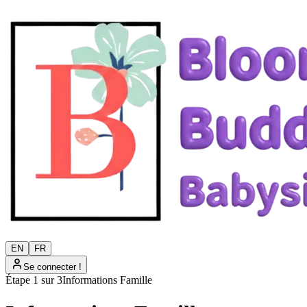
EN
FR
Se connecter !
Étape
1
sur
3
Informations Famille